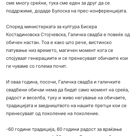
сме многу среќни, тука сме еден за друг да се
поддржиме, додаде Булоска на прес-конференцијата.
Според министерката за култура Бисера
Костадиновска Стојчевска, Галичка свадба е повеќе од
обичен настан. Тоа е како што рече, вистинско
патување низ времето, магичен момент кога се
спојуваат генерациите и се пренесуваат обичаите кои
ги чуваме со голема почит.
И оваа година, посочи, Галичка свадба и галичките
свадбени обичаи нема да бидат само момент на среќа,
радост и веселба, туку и живо негување на обичаите,
традицијата и заедништвото на нашите претци кои се
пренесуваат од поколение на поколение.
-60 години традиција, 60 години радост за враќање