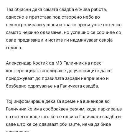
Таа објасни дека самата свадба е жива работа,
односно е претстава под отворено небо во
неконтролирани услови и тоа го прави уште потешко
самото нејзино одвивање, но успешно се соочиле со
овие предизвици и истите ги надминуваат секоја
година.
Александар Костиќ од МЗ Галичник на прес-
конференцијата апелираше до учесниците да се
придржуваат до правилата заради непречено и
безбедно одржување на Галичката свадба.
Тој информираше дека за време на викендов во
Галичник ќе има сообраќаен режим, каде паркирање
на потегот каде што ќе се одвива Галичката свадба и
каде што ќе се одвиваат обичаите, нема да биде
дозволено.