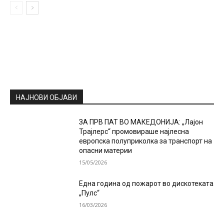
НАЈНОВИ ОБЈАВИ
ЗА ПРВ ПАТ ВО МАКЕДОНИЈА: „Лајон
Трајлерс“ промовираше најлесна
европска полуприколка за транспорт на
опасни материи
15/05/2026
Една година од пожарот во дискотеката
„Пулс“
16/03/2026