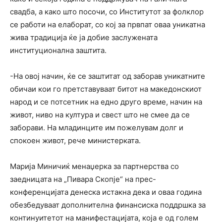
свадба, а како што посочи, со Институтот за фолклор
се работи на елаборат, со кој за првпат оваа уникатна
жива традиција ќе ја добие заслужената
институционална заштита.
-На овој начин, ќе се заштитат од заборав уникатните
обичаи кои го претставуваат битот на македонскиот
народ и се потсетник на едно друго време, начин на
живот, ниво на култура и свест што не смее да се
заборави. На младинците им пожелувам долг и
спокоен живот, рече министерката.
Марија Миничиќ менаџерка за партнерства со
заедницата на „Пивара Скопје“ на прес-
конференцијата денеска истакна дека и оваа година
обезбедуваат дополнителна финансиска поддршка за
континуитетот на манифестацијата, која е од голем