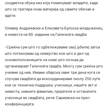
соодветна обука низ која поминуваат младите, каде
што се третира онаа материја од самите обичаи и
адети.
Оливер Андреевски и Елисавета Булоска младоженец
и невеста на 60. издание на Галичката свадба
-Среќна сум што го одбележуваме овој јубилеј затоа
што потекнувам од семејство кое што е дел од
основоположниците на оние што почнаа да
организираат Галичката свадба. Многу сум среќна што
учевме од нив. Имаме обврска овие три дена кога се
случува свадбата да искоординираме околу 250 луѓе
кои се техничка поддршка, учесници, нашите зет и
невеста, нивните фамилии, пријатели и останатите
учесници во свадбата, рече Сариевска на прес-
конференцијата.