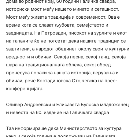
дома во родниот крај, 60 години Галичка свадба,
историски мост меѓу нашето минато и сегашност.
Мост меѓу живата традиција и современост. Ова е
време кога се слават љубовта, семејството и
заедницата. На Петровден, писокот на зурлите и екот
на тапаните ќе не потсетат дека нашите традиции се
заштитени, а народот обединет околу своите културни
вредности и обичаи. Секоја песна, секој танц, секоја
шара на традиционалната облека, секој обред
пренесува пораки за нашата историја, верувања и
обичаи, рече Костадиновска Стојчевска на прес-
конференцијата.
Оливер Андреевски и Елисавета Булоска младоженец
и невеста на 60. издание на Галичката свадба
Таа информираше дека Министерството за култура
како и секоја година е поддржувач на Галичката