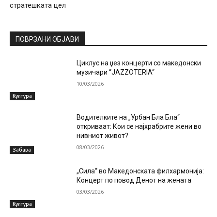
стратешката цел
ПОВРЗАНИ ОБЈАВИ
Циклус на џез концерти со македонски
музичари “JAZZOTERIA“
10/03/2026
Култура
Водителките на „Урбан Бла Бла“
откриваат: Кои се најхрабрите жени во
нивниот живот?
08/03/2026
Забава
„Сила“ во Македонската филхармонија:
Концерт по повод Денот на жената
03/03/2026
Култура