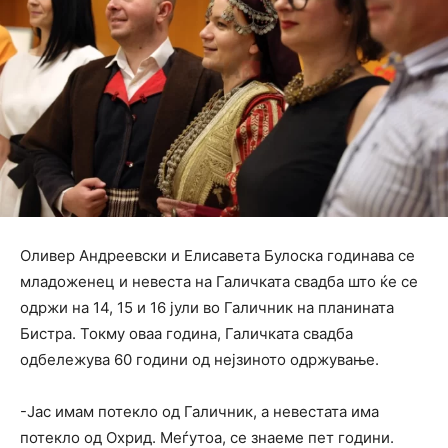
Оливер Андреевски и Елисавета Булоска годинава се
младоженец и невеста на Галичката свадба што ќе се
одржи на 14, 15 и 16 јули во Галичник на планината
Бистра. Токму оваа година, Галичката свадба
одбележува 60 години од нејзиното одржување.
-Јас имам потекло од Галичник, а невестата има
потекло од Охрид. Меѓутоа, се знаеме пет години.