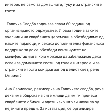
интерес не само за домашните, туку и за странските
гости.
-Галичка Свадба годинава слави 60 години од
организираното одржување. И оваа година за сите
учесници на свадбената церемонија обезбедивме од
нашите пијалоци, и секако дополнителна финансиска
поддршка за да се обезбеди континуитет на
манифестацијата, која можеме да забележиме дека
освен за домашните гости, од голем интерес е и за
странските гости кои доаѓаат од целиот свет, рече
Миничиќ.
Ана Сариевска, режисерка на Галичката свадба, рече
дека има обврска на сите млади да им ги пренесе
свадбените обичаи и адети како што ги научила од
нејзините предци. За истата цел, се организира