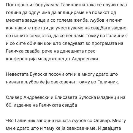
Постојано и зборувам за Галичник и така се случи оваа
година да одлучиме да аплицираме на повикот од
месната заедница и со голема желба, љубов и почит
кон нашите претци да учествуваме на свадбата заедно
со нашите семејства, да се венчаме токму во Галичник
и со сите обичаи кои што следуваат во програмата на
Галичка свадба, рече на денешната прес-
конференција младоженецот Андреевски.
Невестата Булоска посочи оти и е многу драго што
нивната љубов ќе ја овековечат токму во Галичник.
Оливер Андреевски и Елисавета Булоска младинци на
60. издание на Галичката свадба
-Во Галичник започна нашата љубов со Оливер. Многу
ми е драго што и таму ќе ја овековечиме. И двајцата