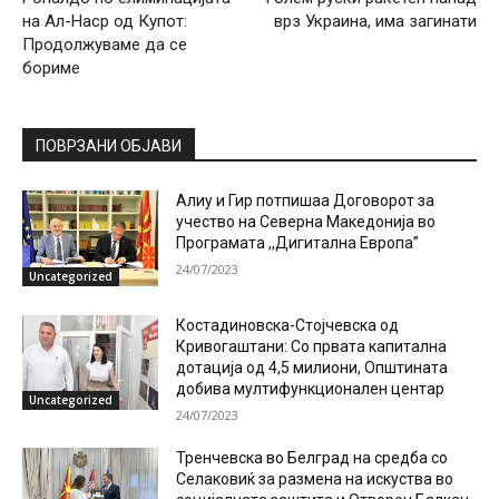
на Ал-Наср од Купот:
врз Украина, има загинати
Продолжуваме да се
бориме
ПОВРЗАНИ ОБЈАВИ
Алиу и Гир потпишаа Договорот за
учество на Северна Македонија во
Програмата ,,Дигитална Европа”
24/07/2023
Uncategorized
Костадиновска-Стојчевска од
Кривогаштани: Со првата капитална
дотација од 4,5 милиони, Општината
добива мултифункционален центар
Uncategorized
24/07/2023
Тренчевска во Белград на средба со
Селаковиќ за размена на искуства во