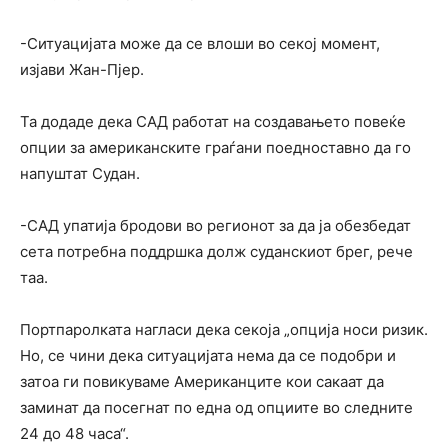
-Ситуацијата може да се влоши во секој момент,
изјави Жан-Пјер.
Та додаде дека САД работат на создавањето повеќе
опции за американските граѓани поедноставно да го
напуштат Судан.
-САД упатија бродови во регионот за да ја обезбедат
сета потребна поддршка долж суданскиот брег, рече
таа.
Портпаролката нагласи дека секоја „опција носи ризик.
Но, се чини дека ситуацијата нема да се подобри и
затоа ги повикуваме Американците кои сакаат да
заминат да посегнат по една од опциите во следните
24 до 48 часа“.