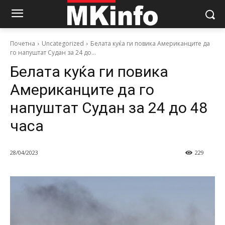
Почетна
Uncategorized
Белата куќа ги повика Американците да
го напуштат Судан за 24 до...
Белата куќа ги повика
Американците да го
напуштат Судан за 24 до 48
часа
28/04/2023
229