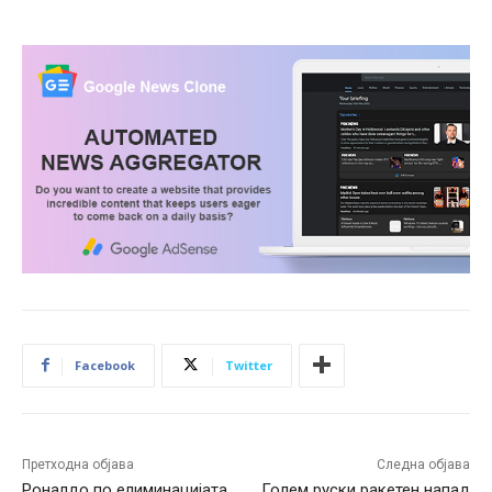
Facebook
Twitter
Претходна објава
Следна објава
Роналдо по елиминацијата
Голем руски ракетен напад