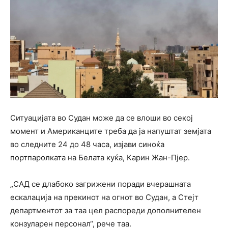
Ситуацијата во Судан може да се влоши во секој
момент и Американците треба да ја напуштат земјата
во следните 24 до 48 часа, изјави синоќа
портпаролката на Белата куќа, Карин Жан-Пјер.
„САД се длабоко загрижени поради вчерашната
ескалација на прекинот на огнот во Судан, а Стејт
департментот за таа цел распореди дополнителен
конзуларен персонал“, рече таа.