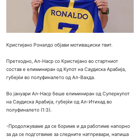
Кристијано Роналдо објави мотивациски твит.
Претходно, Ал-Наср со Кристијано во стартниот
состав е елиминиран од Купот на Саудиска Арабија,
губејќи во полуфиналето од Ал-Вахда.
Во јануари Ал-Наср беше елиминиран од Суперкупот
на Саудиска Арабија, губејќи од Ал-Итихад во
полуфиналето (1:3).
-Продолжуваме да се бориме и да работиме напорно
за да се подготвиме за следните натпревари, напиша