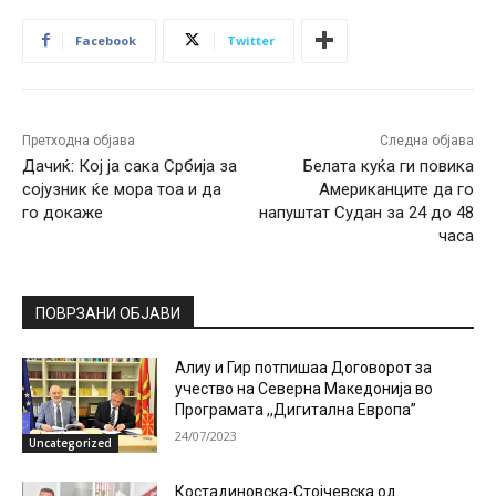
Facebook
Twitter
Претходна објава
Следна објава
Дачиќ: Кој ја сака Србија за
Белата куќа ги повика
сојузник ќе мора тоа и да
Американците да го
го докаже
напуштат Судан за 24 до 48
часа
ПОВРЗАНИ ОБЈАВИ
Алиу и Гир потпишаа Договорот за
учество на Северна Македонија во
Програмата ,,Дигитална Европа”
24/07/2023
Uncategorized
Костадиновска-Стојчевска од