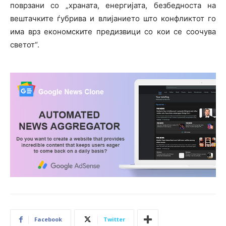
поврзани со „храната, енергијата, безбедноста на
вештачките ѓубрива и влијанието што конфликтот го
има врз економските предизвици со кои се соочува
светот“.
Facebook
Twitter