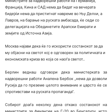
Министрите за надворешни работи на Германија,
Франција, Кина и САД нема да бидат на вечерата
бидејќи нема да пристигнат навреме во Њу Делхи, а
Лавров, на барање на руската амбасада, ќе седи со
делегацијата на Обединетите Арапски Емирати и
земјите од Источна Азија.
Москва најави дека ќе го искористи состанокот за да
му објасни на светот кој е одговорен за политичката и
економската криза во која се наоѓа светот..
Берлин веднаш одговори дека министерката за
надворешни работи Аналена Бербок „нема да дозволи
Русија да го преземе целото внимание и цврсто ќе се
спротивстави на руската пропаганда“.
Собирот доаѓа неколку дена откако состанокот на
министрите за финансии на Г-20 во Бенгалуру, исто