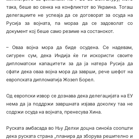
така, беше во сенка на конфликтот во Украина. Тогаш
делегациите не успеаја да се договорат за осуда на
Русија за војната, па мораа да се задоволат со
документ кој беше само резиме на состанокот.
– Оваа војна мора да биде осудена. Се надевам,
сигурен сум, дека Индија ќе ги искористи своите
дипломатски капацитети за да ја натера Русија да
сфати дека оваа војна мора да заврши, рече шефот на
европската дипломатија Жозеп Борел.
Од европски извор се дознава дека делегацијата на ЕУ
нема да ја поддржи завршната изјава доколку таа не
содржи осуда на војната, пренесува Хина.
Руската амбасада во Њу Делхи доцна синоќа соопшти
дека руската страна „планира да зборува решително и