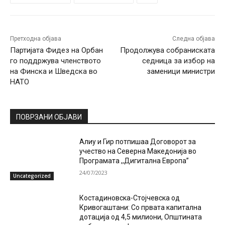
Претходна објава
Следна објава
Партијата Фидез на Орбан
Продолжува собраниската
го поддржува членството
седница за избор на
на Финска и Шведска во
заменици министри
НАТО
ПОВРЗАНИ ОБЈАВИ
Алиу и Гир потпишаа Договорот за
учество на Северна Македонија во
Програмата ,,Дигитална Европа”
24/07/2023
Uncategorized
Костадиновска-Стојчевска од
Кривогаштани: Со првата капитална
дотација од 4,5 милиони, Општината