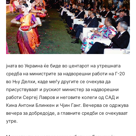
јната во Украина ќе биде во центарот на утрешната
средба на министрите за надворешни работи на Г-20
во Њу Делхи, каде меѓу другите се очекува да
присуствуваат и рускиот министер за надворешни
работи Сергеј Лавров и неговите колеги од САД и
Кина Антони Блинкен и Чјин Ганг. Вечерва се одржува
вечера за добредојде, а главните средби се очекуваат
утре.