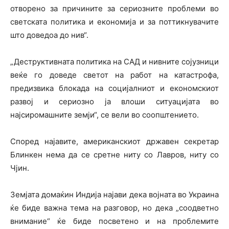
отворено за причините за сериозните проблеми во
светската политика и економија и за поттикнувачите
што доведоа до нив“.
„Деструктивната политика на САД и нивните сојузници
веќе го доведе светот на работ на катастрофа,
предизвика блокада на социјалниот и економскиот
развој и сериозно ја влоши ситуацијата во
најсиромашните земји“, се вели во соопштението.
Според најавите, американскиот државен секретар
Блинкен нема да се сретне ниту со Лавров, ниту со
Чјин.
Земјата домаќин Индија најави дека војната во Украина
ќе биде важна тема на разговор, но дека „соодветно
внимание“ ќе биде посветено и на проблемите