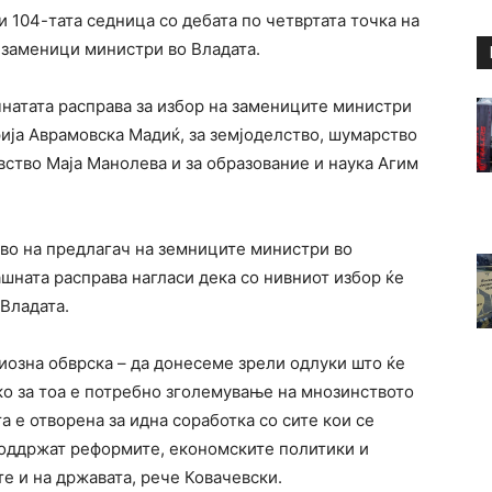
 104-тата седница со дебата по четвртата точка на
 заменици министри во Владата.
чнатата расправа за избор на замениците министри
орија Аврамовска Мадиќ, за земјоделство, шумарство
вство Маја Манолева и за образование и наука Агим
во на предлагач на земниците министри во
шната расправа нагласи дека со нивниот избор ќе
Владата.
риозна обврска – да донесеме зрели одлуки што ќе
Ако за тоа е потребно зголемување на мнозинството
та е отворена за идна соработка со сите кои се
 поддржат реформите, економските политики и
те и на државата, рече Ковачевски.