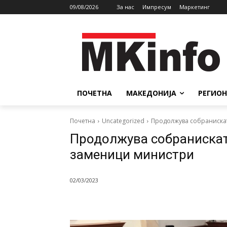
09/08/2026
За нас
Импресум
Маркетинг
ПОЧЕТНА
МАКЕДОНИЈА
РЕГИОН
Почетна
Uncategorized
Продолжува собранискат
Продолжува собранискат
заменици министри
02/03/2023