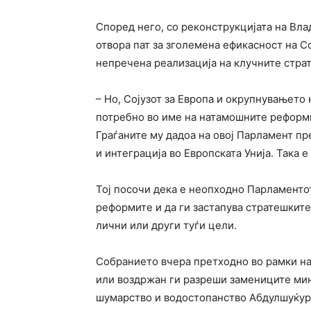
Според него, со реконструкцијата на Вла
отвора пат за зголемена ефикасност на С
непречена реализација на клучните стра
– Но, Сојузот за Европа и окрупнувањето
потребно во име на натамошните реформи 
Граѓаните му дадоа на овој Парламент пр
и интеграција во Европската Унија. Така 
Тој посочи дека е неопходно Парламентот
реформите и да ги застапува стратешките
лични или други туѓи цели.
Собранието вчера претходно во рамки на 1
или воздржан ги разреши замениците мин
шумарство и водостопанство Абдулшуќур 