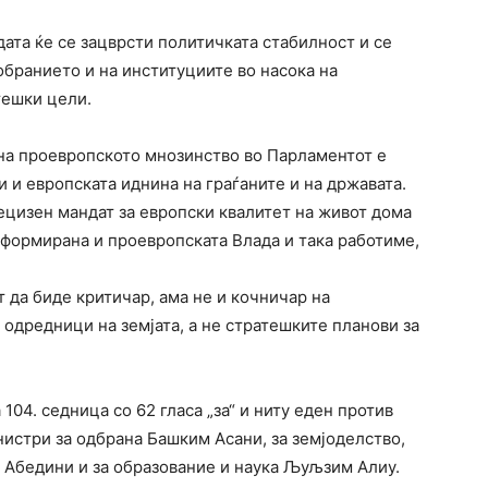
дата ќе се зацврсти политичката стабилност и се
обранието и на институциите во насока на
тешки цели.
 на проевропското мнозинство во Парламентот е
и европската иднина на граѓаните и на државата.
ецизен мандат за европски квалитет на живот дома
е формирана и проевропската Влада и така работиме,
 да биде критичар, ама не и кочничар на
 одредници на земјата, а не стратешките планови за
04. седница со 62 гласа „за“ и ниту еден против
истри за одбрана Башким Асани, за земјоделство,
Абедини и за образование и наука Љуљзим Алиу.