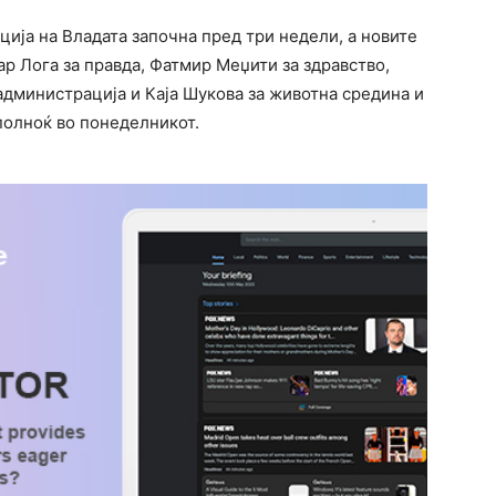
ција на Владата започна пред три недели, а новите
р Лога за правда, Фатмир Меџити за здравство,
администрација и Каја Шукова за животна средина и
полноќ во понеделникот.