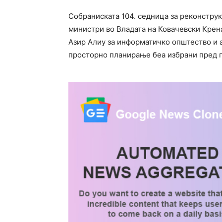
Собраниската 104. седница за реконструк
министри во Владата на Ковачевски Крена
Азир Алиу за информатичко општество и 
просторно планирање беа избрани пред 