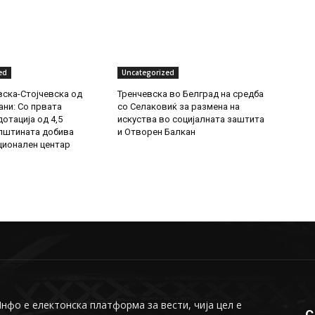
ed
Uncategorized
ска-Стојчевска од
Тренчевска во Белград на средба
ни: Со првата
со Селаковиќ за размена на
отација од 4,5
искуства во социјалната заштита
пштината добива
и Отворен Балкан
ионален центар
фо е електонска платформа за вести, чија цел е
С