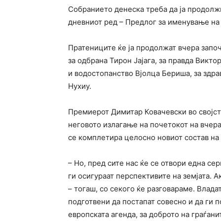
Собранието денеска треба да ја продолжи
дневниот ред – Предлог за именување на
Пратениците ќе ја продолжат вчера запо
за одбрана Тирон Јајага, за правда Викт
и водостопанство Вјолца Бериша, за здра
Нухиу.
Премиерот Димитар Ковачевски во својст
неговото излагање на почетокот на вчера
се комплетира целосно новиот состав на 
– Но, пред сите нас ќе се отвори една се
ги осигураат перспективите на земјата. 
– тогаш, со секого ќе разговараме. Влада
подготвени да постапат совесно и да ги
европската агенда, за доброто на граѓани