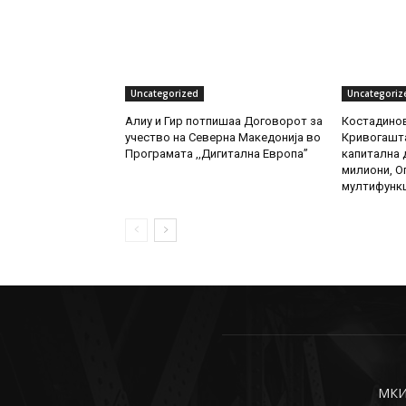
Uncategorized
Uncategoriz
Алиу и Гир потпишаа Договорот за
Костадинов
учество на Северна Македонија во
Кривогашта
Програмата ,,Дигитална Европа”
капитална д
милиони, О
мултифункц
МКИн