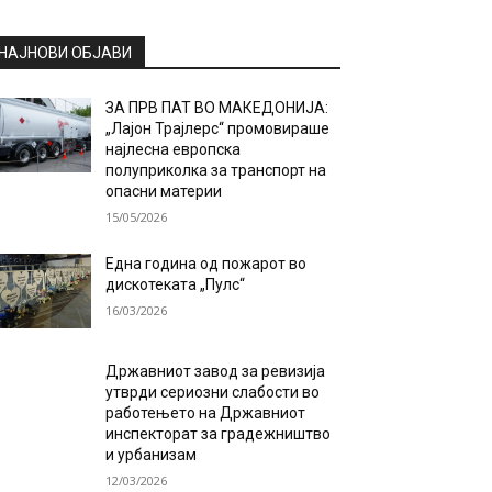
НАЈНОВИ ОБЈАВИ
ЗА ПРВ ПАТ ВО МАКЕДОНИЈА:
„Лајон Трајлерс“ промовираше
најлесна европска
полуприколка за транспорт на
опасни материи
15/05/2026
Една година од пожарот во
дискотеката „Пулс“
16/03/2026
Државниот завод за ревизија
утврди сериозни слабости во
работењето на Државниот
инспекторат за градежништво
и урбанизам
12/03/2026