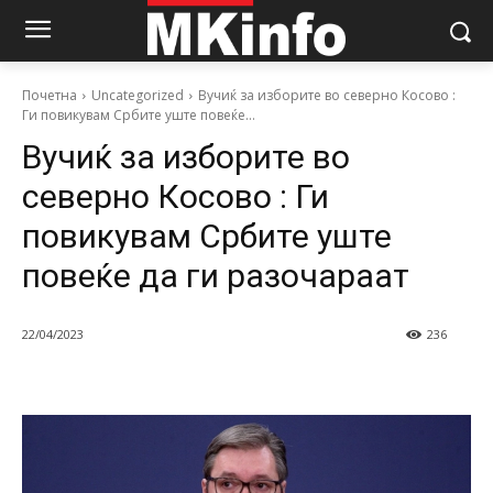
Почетна
Uncategorized
Вучиќ за изборите во северно Косово :
Ги повикувам Србите уште повеќе...
Вучиќ за изборите во
северно Косово : Ги
повикувам Србите уште
повеќе да ги разочараат
22/04/2023
236