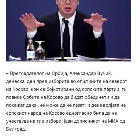
–
Претседателот на Србија, Александар Вучиќ,
денеска, ден пред изборите во општините на северот
на Косово, кои се бојкотирани од српските партии, ги
повика Србите на Косово да бидат обединети и да
покажат дека „не може да не газат“ и дека волјата на
српскиот народ на Косово едногласно била да не
учествува на тие избори, јави дописникот на МИА од
Белград.