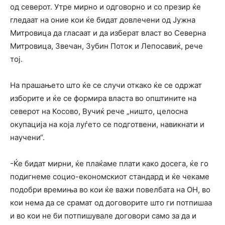
од северот. Утре мирно и одговорно и со презир ќе
гледаат на оние кои ќе бидат довлечени од Јужна
Митровица да гласаат и да изберат власт во Северна
Митровица, Звечан, Зубин Поток и Лепосавиќ, рече
тој.
На прашањето што ќе се случи откако ќе се одржат
изборите и ќе се формира власта во општините на
северот на Косово, Вучиќ рече „ништо, целосна
окупација на која луѓето се подготвени, навикнати и
научени“.
-Ќе бидат мирни, ќе плаќаме плати како досега, ќе го
подигнеме социо-економскиот стандард и ќе чекаме
подобри времиња во кои ќе важи повелбата на ОН, во
кои нема да се срамат од договорите што ги потпишаа
и во кои не би потпишувале договори само за да и