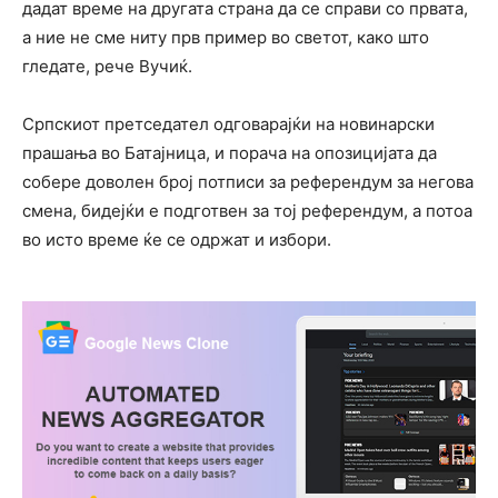
дадат време на другата страна да се справи со првата,
а ние не сме ниту прв пример во светот, како што
гледате, рече Вучиќ.
Српскиот претседател одговарајќи на новинарски
прашања во Батајница, и порача на опозицијата да
собере доволен број потписи за референдум за негова
смена, бидејќи е подготвен за тој референдум, а потоа
во исто време ќе се одржат и избори.