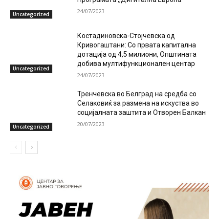
24/07/2023
Uncategorized
Костадиновска-Стојчевска од
Кривогаштани: Со првата капитална
дотација од 4,5 милиони, Општината
добива мултифункционален центар
Uncategorized
24/07/2023
Тренчевска во Белград на средба со
Селаковиќ за размена на искуства во
социјалната заштита и Отворен Балкан
20/07/2023
Uncategorized