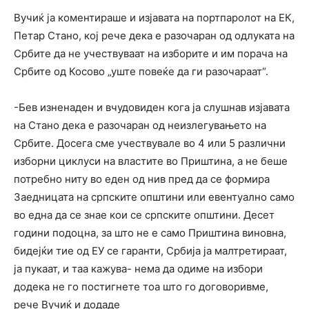
Вучиќ ја коментираше и изјавата на портпаролот на ЕК,
Петар Стано, кој рече дека е разочаран од одлуката на
Србите да не учествуваат на изборите и им порача на
Србите од Косово „уште повеќе да ги разочараат“.
-Бев изненаден и вчудовиден кога ја слушнав изјавата
на Стано дека е разочаран од неизлегувањето на
Србите. Досега сме учествувале во 4 или 5 различни
изборни циклуси на властите во Приштина, а не беше
потребно ниту во еден од нив пред да се формира
Заедницата на српските општини или евентуално само
во една да се знае кои се српските општини. Десет
години подоцна, за што не е само Приштина виновна,
бидејќи тие од ЕУ се гаранти, Србија ја малтретираат,
ја пукаат, и таа кажува- нема да одиме на избори
додека не го постигнете тоа што го договоривме,
рече Вучиќ и додаде