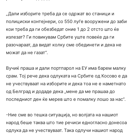
„Дали изборите треба да се одржат во станици и
полициски контејнери, со 550 луѓе вооружени до заби
кои треба да ги обезбедат оние 1 до 2 отсто што ќе
излезат? Ги повикувам Србите уште повеќе да ги
разочараат, да видат колку сме обединети и дека не
можат да не газат“.
Вучиќ праша и дали портпарол на ЕУ има барем малку
срам. Тој рече дека одлуката на Србите од Косово е да
не учествуваат на изборите и дека тоа не е наметнато
од Белград и додаде дека „мене да ме прашаа до
последниот ден ќе мерев што е помалку лошо за нас“.
-Ние сме во тешка ситуација, но волјата на нашиот
народ беше таква што тие речиси едногласно донесоа
одлука да не учествуваат. Така одлучи нашиот народ