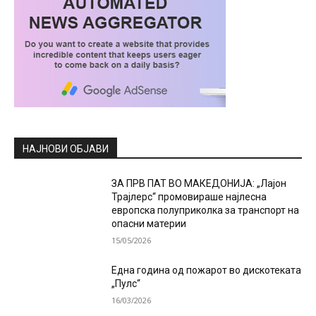
НАЈНОВИ ОБЈАВИ
ЗА ПРВ ПАТ ВО МАКЕДОНИЈА: „Лајон
Трајлерс“ промовираше најлесна
европска полуприколка за транспорт на
опасни материи
15/05/2026
Една година од пожарот во дискотеката
„Пулс“
16/03/2026