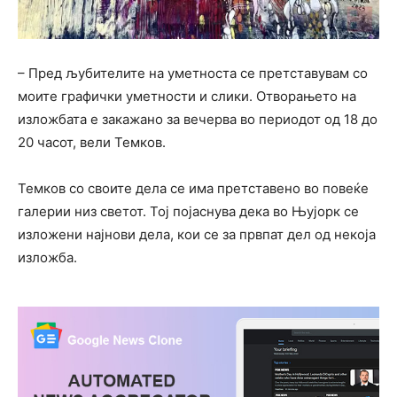
– Пред љубителите на уметноста се претставувам со
моите графички уметности и слики. Отворањето на
изложбата е закажано за вечерва во периодот од 18 до
20 часот, вели Темков.
Темков со своите дела се има претставено во повеќе
галерии низ светот. Тој појаснува дека во Њујорк се
изложени најнови дела, кои се за првпат дел од некоја
изложба.