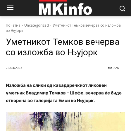
Почетна
Uncategorized
Уметникот Темков вечерва со изложба
во Њујорк
Уметникот Темков вечерва
со изложба во Њујорк
22/04/2023
226
Изложба на слики од кавадаречкиот ликовен
уметник Владимир Темков – Шефе, вечерва ќе биде
отворена во галеријата Емси во Њујорк.