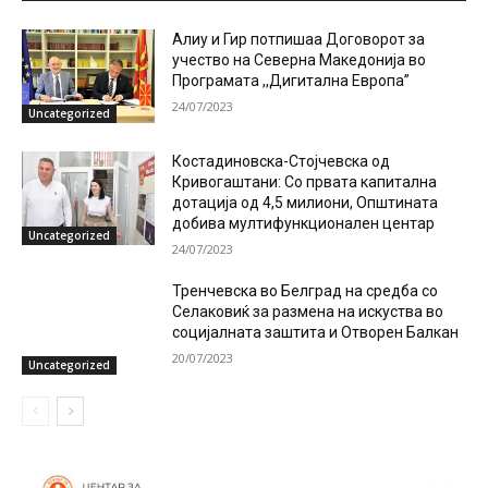
Алиу и Гир потпишаа Договорот за
учество на Северна Македонија во
Програмата ,,Дигитална Европа”
24/07/2023
Uncategorized
Костадиновска-Стојчевска од
Кривогаштани: Со првата капитална
дотација од 4,5 милиони, Општината
добива мултифункционален центар
Uncategorized
24/07/2023
Тренчевска во Белград на средба со
Селаковиќ за размена на искуства во
социјалната заштита и Отворен Балкан
20/07/2023
Uncategorized