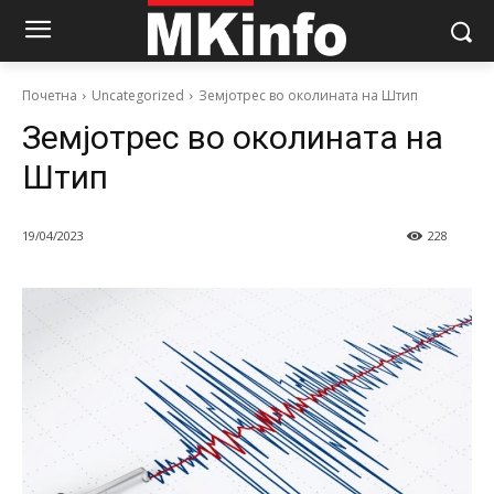
Почетна
Uncategorized
Земјотрес во околината на Штип
Земјотрес во околината на
Штип
19/04/2023
228