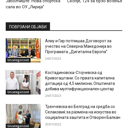
Јаболчиште: Нова спортска
Скопје, 124 за брзо возење
сала во ОУ „Лирија”
ПОВРЗАНИ ОБЈАВИ
Алиу и Гир потпишаа Договорот за
учество на Северна Македонија во
Програмата ,,Дигитална Европа”
24/07/2023
Uncategorized
Костадиновска-Стојчевска од
Кривогаштани: Со првата капитална
дотација од 4,5 милиони, Општината
добива мултифункционален центар
Uncategorized
24/07/2023
Тренчевска во Белград на средба со
Селаковиќ за размена на искуства во
социјалната заштита и Отворен Балкан
20/07/2023
Uncategorized