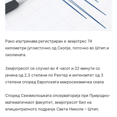
Рано изутринава регистриран е земјотрес 74
километри југоисточно од Скопје, поточно во Штип и
околината.
Земјотресот се случил во 4 часот и 22 минути со
јачина од 2,3 степени по Рихтер и интензитет од 3
степени според Европската макросеизмичка скала
Според Сеизмолошката опсерваторија при Природно-
математичкиот факултет, земјотресот бил на
епицентралното подрачје Свети Николе – Штип.