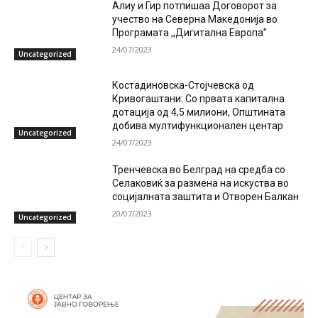
Алиу и Гир потпишаа Договорот за
учество на Северна Македонија во
Програмата ,,Дигитална Европа”
24/07/2023
Uncategorized
Костадиновска-Стојчевска од
Кривогаштани: Со првата капитална
дотација од 4,5 милиони, Општината
добива мултифункционален центар
Uncategorized
24/07/2023
Тренчевска во Белград на средба со
Селаковиќ за размена на искуства во
социјалната заштита и Отворен Балкан
20/07/2023
Uncategorized