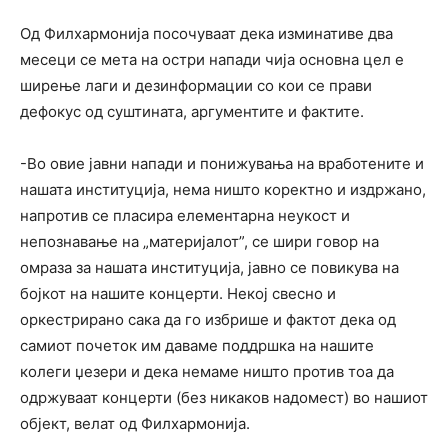
Од Филхармонија посочуваат дека изминативе два
месеци се мета на остри напади чија основна цел е
ширење лаги и дезинформации со кои се прави
дефокус од суштината, аргументите и фактите.
-Во овие јавни напади и понижувања на вработените и
нашата институција, нема ништо коректно и издржано,
напротив се пласира елементарна неукост и
непознавање на „материјалот”, се шири говор на
омраза за нашата институција, јавно се повикува на
бојкот на нашите концерти. Некој свесно и
оркестрирано сака да го избрише и фактот дека од
самиот почеток им даваме поддршка на нашите
колеги џезери и дека немаме ништо против тоа да
одржуваат концерти (без никаков надомест) во нашиот
објект, велат од Филхармонија.