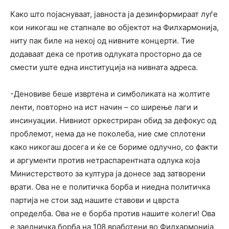
Како што појаснуваат, јавноста ја дезинформираат луѓе
кои никогаш не стапнале во објектот на Филхармонија,
ниту пак биле на некој од нивните концерти. Тие
додаваат дека се против одлуката просторно да се
смести уште една институција на нивната адреса.
-Деновиве беше извртена и симболиката на жолтите
ленти, повторно на ист начин – со ширење лаги и
инсинуации. Нивниот оркестриран обид за дефокус од
проблемот, нема да не поколеба, ние сме сплотени
како никогаш досега и ќе се бориме одлучно, со факти
и аргументи против нетраспарентната одлука која
Министерството за култура ја донесе зад затворени
врати. Ова не е политичка борба и ниедна политичка
партија не стои зад нашите ставови и цврста
определба. Ова не е борба против нашите колеги! Ова
е заедничка борба на 108 вработени во Филхармонија