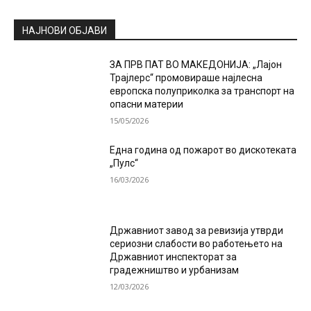
НАЈНОВИ ОБЈАВИ
ЗА ПРВ ПАТ ВО МАКЕДОНИЈА: „Лајон
Трајлерс“ промовираше најлесна
европска полуприколка за транспорт на
опасни материи
15/05/2026
Една година од пожарот во дискотеката
„Пулс“
16/03/2026
Државниот завод за ревизија утврди
сериозни слабости во работењето на
Државниот инспекторат за
градежништво и урбанизам
12/03/2026