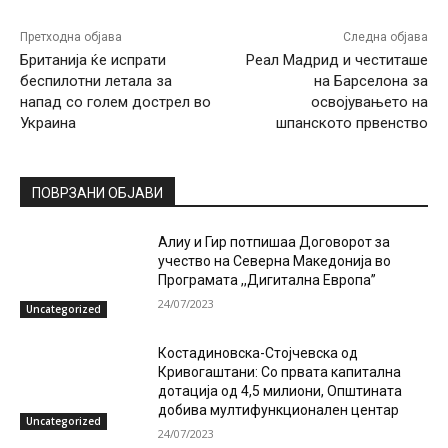
Претходна објава
Следна објава
Британија ќе испрати
Реал Мадрид и честиташе
беспилотни летала за
на Барселона за
напад со голем дострел во
освојувањето на
Украина
шпанското првенство
ПОВРЗАНИ ОБЈАВИ
Алиу и Гир потпишаа Договорот за
учество на Северна Македонија во
Програмата ,,Дигитална Европа”
24/07/2023
Uncategorized
Костадиновска-Стојчевска од
Кривогаштани: Со првата капитална
дотација од 4,5 милиони, Општината
добива мултифункционален центар
Uncategorized
24/07/2023