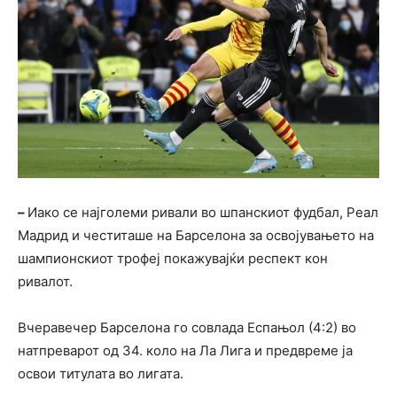
–
Иако се најголеми ривали во шпанскиот фудбал, Реал
Мадрид и честиташе на Барселона за освојувањето на
шампионскиот трофеј покажувајќи респект кон
ривалот.
Вчеравечер Барселона го совлада Еспањол (4:2) во
натпреварот од 34. коло на Ла Лига и предвреме ја
освои титулата во лигата.