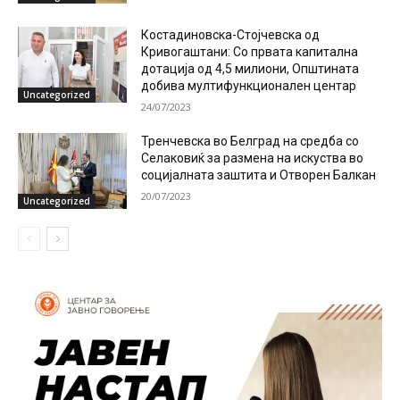
Костадиновска-Стојчевска од
Кривогаштани: Со првата капитална
дотација од 4,5 милиони, Општината
добива мултифункционален центар
Uncategorized
24/07/2023
Тренчевска во Белград на средба со
Селаковиќ за размена на искуства во
социјалната заштита и Отворен Балкан
20/07/2023
Uncategorized