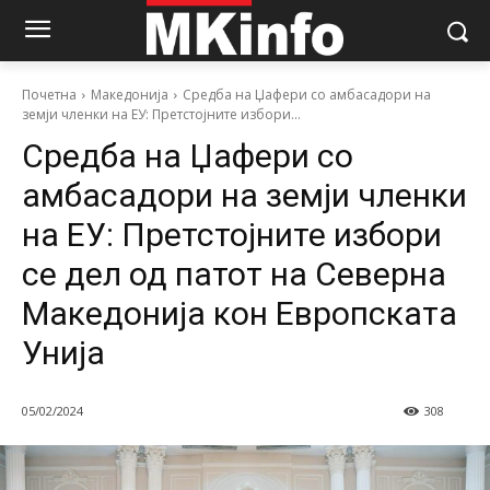
Почетна
Македонија
Средба на Џафери со амбасадори на
земји членки на ЕУ: Претстојните избори...
Средба на Џафери со
амбасадори на земји членки
на ЕУ: Претстојните избори
се дел од патот на Северна
Македонија кон Европската
Унија
05/02/2024
308