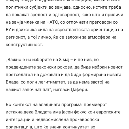
политички субјекти во земјава, односно, истите треба
да покажат зрелост и одговорност, како што и приличи
на земја членка на НАТО, со отпочнати преговори со
ЕУ и движечка сила на евроатлантската ориентација на
регионот, а тој лично, ќе се заложи за атмосфера на
конструктивност.
„Важно е на изборите на 8 мај – и по нив, во
предвидените законски рокови, да биде избран новиот
претседател на државата и да биде формирана новата
Влада, со полн легитимитет, за да нема застој на
нашиот започнат пат“, нагласи Џафери.
Во контекст на владината програма, премиерот
истакна дека Владата има јасен фокус кон европските
интеграции и недвосмислена про-европска
ориентација, што ќе значи континуитет во