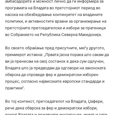
амбасадорите и можност лично да ги информира за
програмата на Владата во претстојниот период во
насока на обезбедување континуитет на владините
политики, и активностите врзани за организирање на
претстојните претседателски и избори за пратеници
во Собранието на Република Северна Македонија.
Во своето обраќање пред присутните, меѓу другото,
премиерот истакна: „Првата јасна порака што сакам да
ви ја пренесам на овој состанок е дека сум одлучен,
Владата што ја предводам да одговори на законската
обврска да спроведе фер и демократски изборен
процес, согласно највисоките европски стандарди и
практики“.
Во тој контекст, претседателот на Владата, Џафери,
рече дека обврска за фер и демократски избори,
покрај Владата и државните институции, имаат и сите