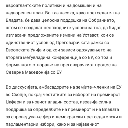
евроатлантските политики и на домашен и на
надворешен план. Во таа насока, како претседател на
Владата, ќе дава целосна поддршка на Собранието,
штом се создадат неопходните услови за тоа, да бидат
изгласани предложените измени на Уставот, кои се
единствениот услов од Преговарачката рамка со
Европската Унија и од кои зависи одржувањето на
втората меѓувладина конференција со ЕУ, со тоа и
формалното отворање на преговарачкиот процес на
Северна Македонија со ЕУ.
Во дискусијата, амбасадорите на земјите-членки на ЕУ
во Скопје, покрај честитките за изборот на премиерот
Џафери и за новиот владин состав, изразија силна
поддршка за определбите на премиерот и на Владата
за спроведување фер и демократски претседателски и
парламентарни избори, како и за најавениот