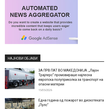
НАЈНОВИ ОБЈАВИ
ЗА ПРВ ПАТ ВО МАКЕДОНИЈА: „Лајон
Трајлерс“ промовираше најлесна
европска полуприколка за транспорт на
опасни материи
15/05/2026
Една година од пожарот во дискотеката
„Пулс“