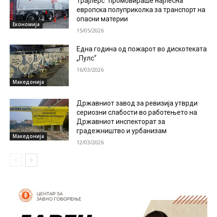
Трајлерс“ промовираше најлесна
европска полуприколка за транспорт на
опасни материи
Економија
15/05/2026
Една година од пожарот во дискотеката
„Пулс“
16/03/2026
Македонија
Државниот завод за ревизија утврди
сериозни слабости во работењето на
Државниот инспекторат за
градежништво и урбанизам
Македонија
12/03/2026